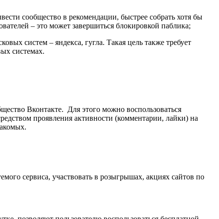
вести сообщество в рекомендации, быстрее собрать хотя бы
вателей – это может завершиться блокировкой паблика;
овых систем – яндекса, гугла. Такая цель также требует
вых системах.
бщество Вконтакте. Для этого можно воспользоваться
редством проявления активности (комментарии, лайки) на
накомых.
емого сервиса, участвовать в розыгрышах, акциях сайтов по
тке, позволяют пользователю воспользоваться бесплатной