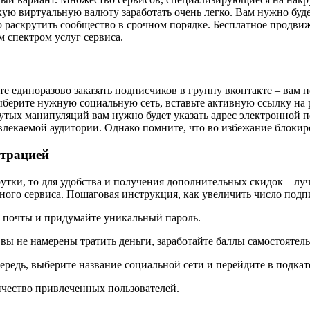
ую виртуальную валюту заработать очень легко. Вам нужно буде
но раскрутить сообщество в срочном порядке. Бесплатное продв
м спектром услуг сервиса.
ите единоразово заказать подписчиков в группу вконтакте – вам
ыберите нужную социальную сеть, вставьте активную ссылку на
ых манипуляций вам нужно будет указать адрес электронной по
ивлекаемой аудитории. Однако помните, что во избежание блоки
страцией
утки, то для удобства и получения дополнительных скидок – лу
ого сервиса. Пошаговая инструкция, как увеличить число подпи
й почты и придумайте уникальный пароль.
 вы не намерены тратить деньги, заработайте баллы самостоятел
очередь, выберите название социальной сети и перейдите в подк
ичество привлеченных пользователей.