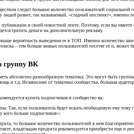
еством следит большое количество пользователей социальной сет
о у людей развит, так называемый, «стадный инстинкт», именно 
 публикации в своей новостной ленте. Поэтому, если вы имеет
идется тратить деньги на дополнительную рекламу.
м выше вероятность выведения ее в ТОП. Именно количество за
поиска – тем больше живых пользователей посетят ее и, может бы
в группу ВК
еть абсолютно разнообразную тематику. Это могут быть группы,
щь и т.д. Независимо от тематики сообщества, большая аудитор
омендуется купить подписчиков в сообщество вк:
ппы. Так, если пользователь будет искать необходимую ему тем
 у кого больше подписчиков»;
дукта, то большое количество пользователей в нем благоприятн
такте, владельцам продукта рекомендуется приобрести еще и ре