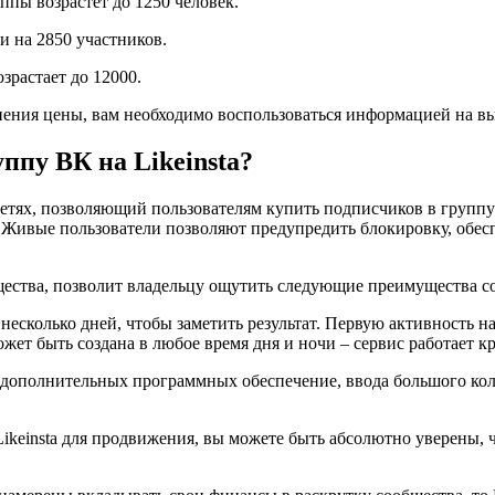
ппы возрастет до 1250 человек.
и на 2850 участников.
зрастает до 12000.
нения цены, вам необходимо воспользоваться информацией на вы
ппу ВК на Likeinsta?
 сетях, позволяющий пользователям купить подписчиков в групп
Живые пользователи позволяют предупредить блокировку, обесп
бщества, позволит владельцу ощутить следующие преимущества с
несколько дней, чтобы заметить результат. Первую активность н
жет быть создана в любое время дня и ночи – сервис работает к
и дополнительных программных обеспечение, ввода большого кол
Likeinsta для продвижения, вы можете быть абсолютно уверены, 