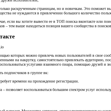
 друзей исполнителей;
 только раскрученным страницам, но и новичкам. Это поможет вы
щества не нуждаются в привлечении большого количество пользо
ае, если вы хотите вывести ее в ТОП поиска вконтакте или поиск
ов – тем выше находиться позиция вашего сообщества в поиско
такте
мощью которых можно привлечь новых пользователей в свое соо
нными на накрутку, самостоятельно привлекать аудиторию, пос
оспользоваться услугами взаимного пиара, помощью друзей и з
ть подписчиков в группе вк:
требует времени на прохождение регистрации.
 – позволяет воспользоваться большим спектром услуг использу
ый вариант. Множество сервисов, специализирующиеся на накру