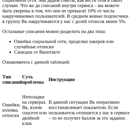
социальной сети. Мы дадим советы, как вести себя в таких
случаях. Что же до списаний внутри сервиса – вы можете
быть уверены в том, что они не превысят 10% от числа
накручиваемых пользователей. В среднем живые подписчики
в группу Вк накручиваются у нас с долей отписок менее 5%.
Остальные списания можно разделить на два типа:
Ошибки социальной сети, проделки хакеров или
случайные отписки
Санкции от Вконтакте
Ознакомьтесь с данной таблицей:
Тип
Суть
Инструкция
списаний
проблемы
Неполадки
на серверах
В данной ситуации Вк оперативно
Ошибки,
Вк, взлом
восстанавливает показатели. Если
взломы,
соцсети или
пользователь отпишется у нас в сервисе
отписки
двойной
– то не получит баллов за это задание.
клик