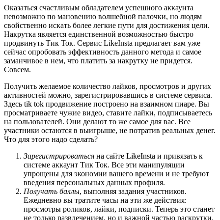
Оказаться счастливым обладателем успешного аккаунта
невозможно по мановению волшебной палочки, но людям
свойственно искать более легкие пути для достижения цели.
Накрутка является единственной возможностью быстро
продвинуть Тик Ток. Сервис LikeInsta предлагает вам уже
сейчас опробовать эффективность данного метода и самое
заманчивое в нем, что платить за накрутку не придется.
Совсем.
Получить желаемое количество лайков, просмотров и других
активностей можно, зарегистрировавшись в системе сервиса.
Здесь tik tok продвижение построено на взаимном пиаре. Вы
просматриваете чужие видео, ставите лайки, подписываетесь
на пользователей. Они делают то же самое для вас. Все
участники остаются в выигрыше, не потратив реальных денег.
Что для этого надо сделать?
Зарегистрироваться
на сайте LikeInsta и привязать к
системе аккаунт Тик Ток. Все эти манипуляции
упрощены для экономии вашего времени и не требуют
введения персональных данных профиля.
Получать баллы
, выполняя задания участников.
Ежедневно вы тратите часы на эти же действия:
просмотры роликов, лайки, подписки. Теперь это станет
не только развлечением, но и важной частью раскрутки.