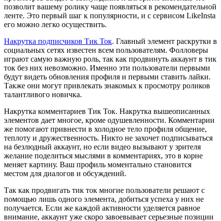
позволит вашему ролику чаще появляться в рекомендательной
ленте. Это первый шаг к популярности, и с сервисом LikeInsta
его можно легко осуществить.
Накрутка подписчиков Тик Ток
. Главный элемент раскрутки в
социальных сетях известен всем пользователям. Фолловеры
играют самую важную роль, так как продвинуть аккаунт в тик
ток без них невозможно. Именно эти пользователи первыми
будут видеть обновления профиля и первыми ставить лайки.
Также они могут привлекать знакомых к просмотру роликов
талантливого новичка.
Накрутка комментариев Тик Ток. Накрутка вышеописанных
элементов дает многое, кроме одушевленности. Комментарии
же помогают привнести в холодное тело профиля общение,
теплоту и дружественность. Никто не захочет подписываться
на безлюдный аккаунт, но если видео вызывают у зрителя
желание поделиться мыслями в комментариях, это в корне
меняет картину. Ваш профиль моментально становится
местом для диалогов и обсуждений.
Так как продвигать тик ток многие пользователи решают с
помощью лишь одного элемента, добиться успеха у них не
получается. Если же каждой активности уделяется равное
внимание, аккаунт уже скоро завоевывает серьезные позиции