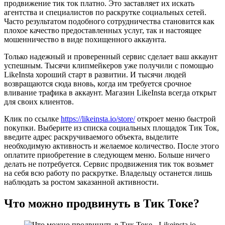
продвижение тик ток платно. Это заставляет их искать
агентства и специалистов по раскрутке социальных сетей.
Часто результатом подобного сотрудничества становится как
плохое качество предоставленных услуг, так и настоящее
мошенничество в виде похищенного аккаунта.
Только надежный и проверенный сервис сделает ваш аккаунт
успешным. Тысячи клипмейкеров уже получили с помощью
LikeInsta хороший старт в развитии. И тысячи людей
возвращаются сюда вновь, когда им требуется срочное
вливание трафика в аккаунт. Магазин LikeInsta всегда открыт
для своих клиентов.
Клик по ссылке
https://likeinsta.io/store/
откроет меню быстрой
покупки. Выберите из списка социальных площадок Тик Ток,
введите адрес раскручиваемого объекта, выделите
необходимую активность и желаемое количество. После этого
оплатите приобретение в следующем меню. Больше ничего
делать не потребуется. Сервис продвижения тик ток возьмет
на себя всю работу по раскрутке. Владельцу останется лишь
наблюдать за ростом заказанной активности.
Что можно продвинуть в Тик Токе?