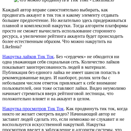
Каждый автор вправе самостоятельно выбирать, как
продвигать аккаунт в тик ток и какому элементу отдавать
большее предпочтение. Но желательно здесь придерживаться
плавной и комплексной накрутки. Тогда алгоритм платформы
просто не сможет вычислить использование стороннего
ресурса, а увеличение рейтинга аккаунта будет происходить
более естественным образом. Что можно накрутить на
LikeInsta?
Накрутка лайков Тик Ток
. Без «сердечек» не обходится ни
одна уважающая себя социальная сеть. Количество лайков
показывает заинтересованность людей в материале.
Публикация без единого лайка не имеет шансов попасть в
рекомендованные видео. И наоборот, ролик хотя бы с
небольшим числом отметок привлекает к себе внимание
пользователей, они тоже оставляют лайки. Видео неумолимо
начинает стремиться вверх рейтинговой лестницы, что
положительно влияет и на аккаунт в целом.
Накрутка просмотров Тик Ток
. Как продвинуть тик ток, когда
никто не желает смотреть видео? Начинающий автор не
заставит людей сделать это, если немножко не слукавит и не
воспользуется искусственной накруткой. Накрутка
просмотров введет в заблуждение и алгоритм системы, что