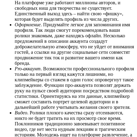
На платформе уже работают миллионы авторов, и
свободных ниш для творчества не существует.
Единственный выход здесь – найти свою «фишку»,
которая будет выделять профиль из числа других.
Оформление
. Придумайте легкое для запоминания имя
профиля. Так люди смогут порекомендовать ваши
ролики знакомым, даже находясь офлайн. Несколько
предложений в описании аккаунта создадут
доброжелательную атмосферу, что не уйдет от внимания
гостей, а ссылки на другие социальные сети совместят
продвижение тик ток и развитие вашего имени как
бренда.
Pro-аккаунт
. Возможности профессионального профиля
только на первый взгляд кажутся лишними, но
клипмейкеры со стажем в один голос опровергнут такое
заблуждение. Функции про-аккаунта позволят держать
руку на пульсе своей аудитории посредством подробной
статистики. Ориентируясь на эти данные, клипмейкер
сможет составить портрет целевой аудитории и в
дальнейшей работе учитывать желания своего зрителя.
Видео
. Ролики плохого качества сразу отсеиваются,
никто не будет тратить на их просмотр свое время.
Поклонников традиционно завоевывает позитивное
видео, где нет места нудным лекциям и трагическим
историям. Молодежь ищет на платформе развлечение, а