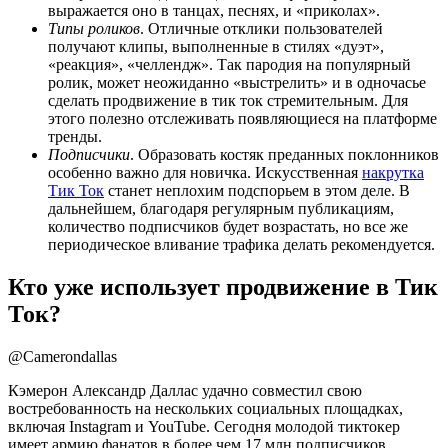
выражается оно в танцах, песнях, и «приколах».
Типы роликов
. Отличные отклики пользователей
получают клипы, выполненные в стилях «дуэт»,
«реакция», «челлендж». Так пародия на популярный
ролик, может неожиданно «выстрелить» и в одночасье
сделать продвижение в тик ток стремительным. Для
этого полезно отслеживать появляющиеся на платформе
тренды.
Подписчики
. Образовать костяк преданных поклонников
особенно важно для новичка. Искусственная
накрутка
Тик Ток
станет неплохим подспорьем в этом деле. В
дальнейшем, благодаря регулярным публикациям,
количество подписчиков будет возрастать, но все же
периодическое вливание трафика делать рекомендуется.
Кто уже использует продвижение в Тик
Ток?
@Camerondallas
Кэмерон Александр Даллас удачно совместил свою
востребованность на нескольких социальных площадках,
включая Instagram и YouTube. Сегодня молодой тиктокер
имеет армию фанатов в более чем 17 млн подписчиков,