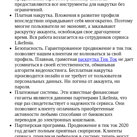
предоставляются все инструменты для накрутки без
ограничений.
Платная накрутка. Вложения в развитие профиля
впоследствии оправдывают себя многократно. Поэтому
многие пользователи не экономят, а заказывают
раскрутку аккаунта, освобождая свое драгоценное
время. Вся работа возлагается на сотрудников сервиса
LikeInsta.
Безопасность. Гарантированное продвижение в тик ток
позволяет нашим клиентам не волноваться за свой
профиль. Плавная, грамотная
раскрутка Тик Ток
не дает
усомниться в своей естественности, обманывая
алгоритм видеохостинга. Бесплатная накрутка
производится онлайн и не требует от пользователя
персональных данных. Ни логина от аккаунта, ни
пароля.
Платежные системы. Эти известные финансовые
гиганты являются давними партнерами LikeInsta, что
еще раз свидетельствует о надежности сервиса. Они
позволяют клиенту оплачивать приобретенные
активности любыми способами от банковских
переводов до электронных кошельков.
Партнерская программа. Продвижение в тик ток 2020
год делает полным приятных сюрпризов. Клиенты
сервиса, привлекая рефералов в систему, теперь могут